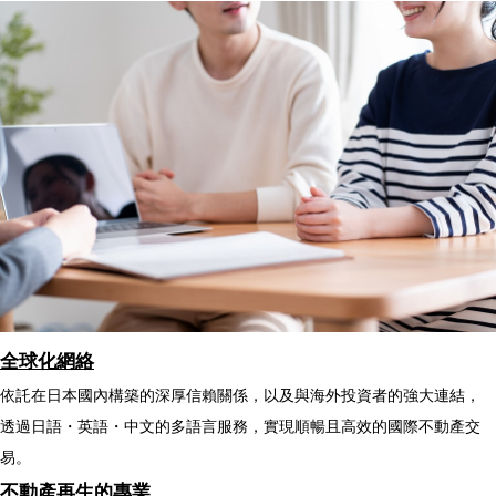
全球化網絡
依託在日本國內構築的深厚信賴關係，以及與海外投資者的強大連結，
透過日語・英語・中文的多語言服務，實現順暢且高效的國際不動產交
易。
不動產再生的專業