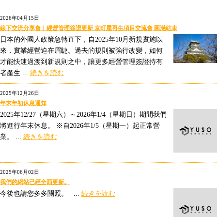
2026年04月15日
線下交流分享會｜經營管理簽證更新 京町屋再生項目交流會 圓滿結束
日本的外國人政策急轉直下，自2025年10月新規實施以
來，實業經營迫在眉睫。過去的規則被強行改變，如何
才能快速過渡到新規則之中，讓更多經營管理簽證持有
者產生 ...
続きを読む
2025年12月26日
年末年初休息通知
2025年12/27（星期六）～2026年1/4（星期日）期間我們
將進行年末休息。 ※自2026年1/5（星期一）起正常營
業。 ...
続きを読む
2025年06月02日
我們的網站已經全面更新。
今後也請您多多關照。 ...
続きを読む