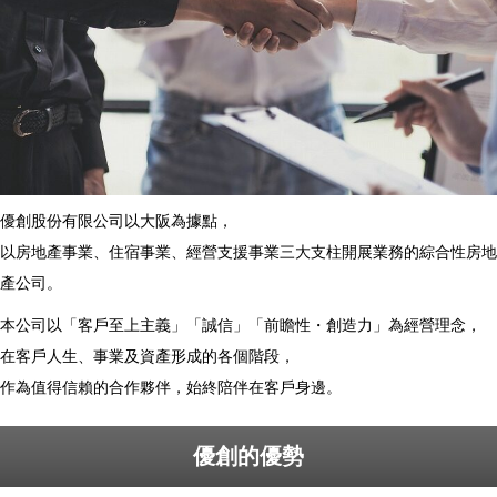
優創股份有限公司以大阪為據點，
以房地產事業、住宿事業、經營支援事業三大支柱開展業務的綜合性房地
產公司。
本公司以「客戶至上主義」「誠信」「前瞻性・創造力」為經營理念，
在客戶人生、事業及資產形成的各個階段，
作為值得信賴的合作夥伴，始終陪伴在客戶身邊。
優創的優勢